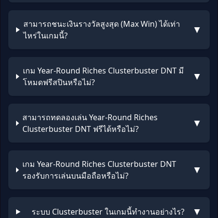
สามารถชนะเงินรางวัลสูงสุด (Max Win) ได้เท่า
▼
ไหร่ในเกมนี้?
เกม Year-Round Riches Clusterbuster DNT มี
▼
โหมดฟรีสปินหรือไม่?
สามารถทดลองเล่น Year-Round Riches
▼
Clusterbuster DNT ฟรีได้หรือไม่?
เกม Year-Round Riches Clusterbuster DNT
▼
รองรับการเล่นบนมือถือหรือไม่?
▼
ระบบ Clusterbuster ในเกมนี้ทำงานอย่างไร?