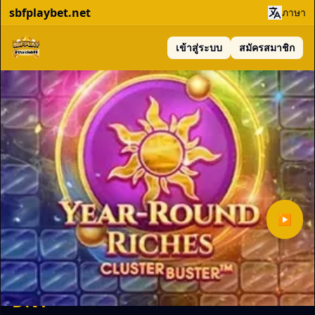
sbfplaybet.net
ภาษา
เข้าสู่ระบบ
สมัครสมาชิก
▶
Year-Round Riches Clusterbuster
DNT