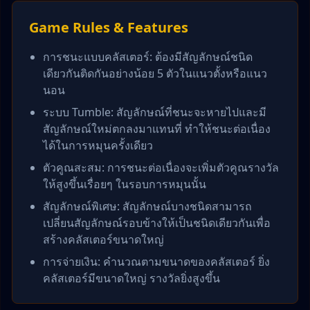
Game Rules & Features
การชนะแบบคลัสเตอร์: ต้องมีสัญลักษณ์ชนิด
เดียวกันติดกันอย่างน้อย 5 ตัวในแนวตั้งหรือแนว
นอน
ระบบ Tumble: สัญลักษณ์ที่ชนะจะหายไปและมี
สัญลักษณ์ใหม่ตกลงมาแทนที่ ทำให้ชนะต่อเนื่อง
ได้ในการหมุนครั้งเดียว
ตัวคูณสะสม: การชนะต่อเนื่องจะเพิ่มตัวคูณรางวัล
ให้สูงขึ้นเรื่อยๆ ในรอบการหมุนนั้น
สัญลักษณ์พิเศษ: สัญลักษณ์บางชนิดสามารถ
เปลี่ยนสัญลักษณ์รอบข้างให้เป็นชนิดเดียวกันเพื่อ
สร้างคลัสเตอร์ขนาดใหญ่
การจ่ายเงิน: คำนวณตามขนาดของคลัสเตอร์ ยิ่ง
คลัสเตอร์มีขนาดใหญ่ รางวัลยิ่งสูงขึ้น